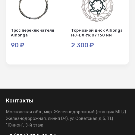
Название - Я-А
Название - А-Я
Трос переключателя
Тормозной диск Alhonga
Alhonga
HJ-DXR1607 160 мм
90
₽
2 300
₽
Контакты
Московская обл., мкр. Железнодорожный (станция МЦД
Железнодорожная, линия D4), ул.Советская д.5, ТЦ
"Юнион", 3-й этаж