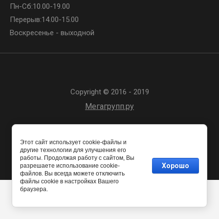
Пн-Сб:
10.00-19.00
Перерыв:
14.00-15.00
Воскресенье - выходной
Copyright © 2016 - 2019
Мегагрупп.ру
Этот сайт использует cookie-файлы и
другие технологии для улучшения его
работы. Продолжая работу с сайтом, Вы
Хорошо
разрешаете использование cookie-
файлов. Вы всегда можете отключить
файлы cookie в настройках Вашего
браузера.